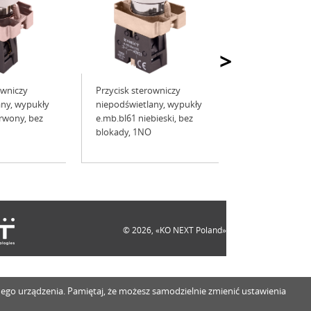
>
owniczy
Przycisk sterowniczy
any, wypukły
niepodświetlany, wypukły
rwony, bez
e.mb.bl61 niebieski, bez
blokady, 1NO
© 2026, «KO NEXT Poland»
innego urządzenia. Pamiętaj, że możesz samodzielnie zmienić ustawienia