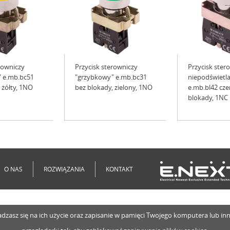
rowniczy
Przycisk sterowniczy
Przycisk ster
 e.mb.bc51
"grzybkowy" e.mb.bc31
niepodświetl
 żółty, 1NO
bez blokady, zielony, 1NO
e.mb.bl42 cze
blokady, 1NC
O NAS
ROZWIĄZANIA
KONTAKT
o zgadzasz się na ich użycie oraz zapisanie w pamięci Twojego komputera lub 