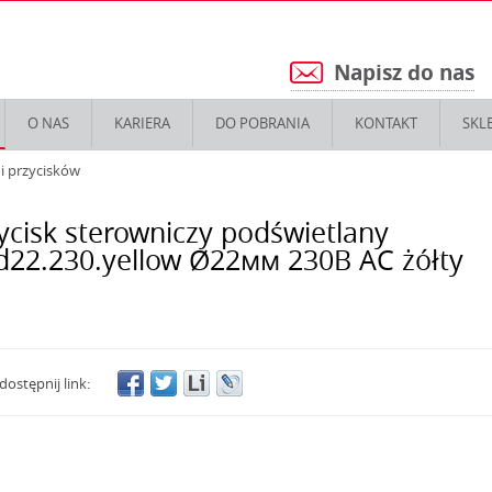
Napisz do nas
5
O NAS
KARIERA
DO POBRANIA
KONTAKT
SKL
i przycisków
ycisk sterowniczy podświetlany
d22.230.yellow Ø22мм 230В АС żółty
dostępnij link: