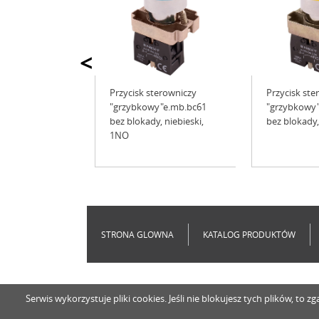
<
Przycisk sterowniczy
Przycisk ste
"grzybkowy"e.mb.bc61
"grzybkowy"
bez blokady, niebieski,
bez blokady,
1NO
STRONA GLOWNA
KATALOG PRODUKTÓW
Serwis wykorzystuje pliki cookies. Jeśli nie blokujesz tych plików, t