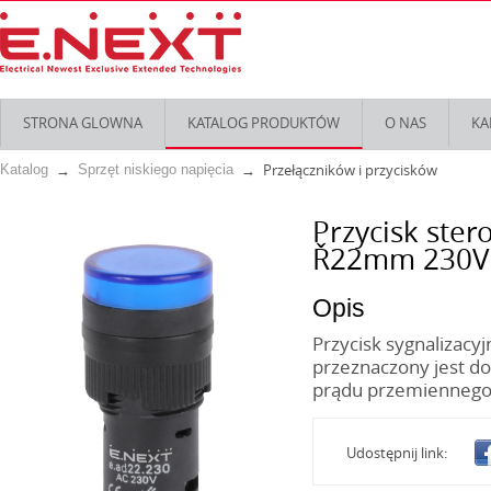
STRONA GLOWNA
KATALOG PRODUKTÓW
O NAS
KA
Przełączników i przycisków
Katalog
Sprzęt niskiego napięcia
Przycisk ster
Ř22mm 230V 
Opis
Przycisk sygnalizac
przeznaczony jest d
prądu przemiennego 
Udostępnij link: