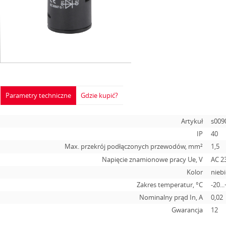
Parametry techniczne
Gdzie kupić?
Artykuł
s009
IP
40
Max. przekrój podłączonych przewodów, mm²
1,5
Napięcie znamionowe pracy Ue, V
AC 2
Kolor
niebi
Zakres temperatur, °C
-20..
Nominalny prąd In, А
0,02
Gwarancja
12