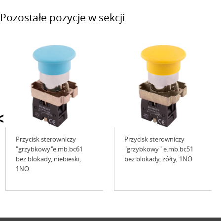
Pozostałe pozycje w sekcji
<
Przycisk sterowniczy
Przycisk sterowniczy
"grzybkowy"e.mb.bc61
"grzybkowy" e.mb.bc51
bez blokady, niebieski,
bez blokady, żółty, 1NO
1NO
Niedostępne
Niedostępne