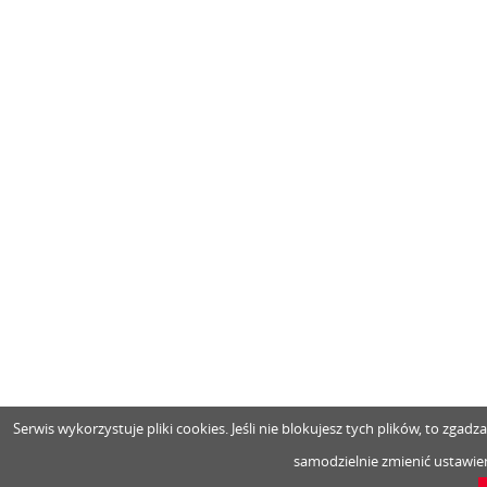
Serwis wykorzystuje pliki cookies. Jeśli nie blokujesz tych plików, to zga
samodzielnie zmienić ustawien