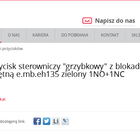
Napisz do nas
5
O NAS
KARIERA
DO POBRANIA
KONTAKT
SKL
i przycisków
ycisk sterowniczy "grzybkowy" z bloka
ętną e.mb.eh135 zielony 1NO+1NC
ikat
dostępnij link: