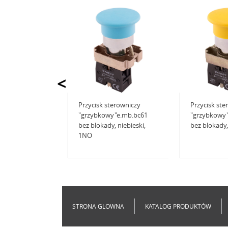
<
Przycisk sterowniczy
Przycisk ste
"grzybkowy"e.mb.bc61
"grzybkowy"
bez blokady, niebieski,
bez blokady,
1NO
STRONA GLOWNA
KATALOG PRODUKTÓW