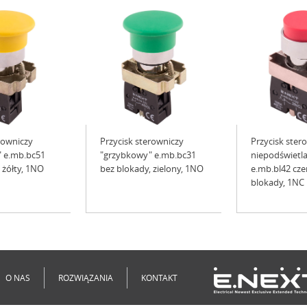
rowniczy
Przycisk sterowniczy
Przycisk ster
 e.mb.bc51
"grzybkowy" e.mb.bc31
niepodświetl
 żółty, 1NO
bez blokady, zielony, 1NO
e.mb.bl42 cze
blokady, 1NC
O NAS
ROZWIĄZANIA
KONTAKT