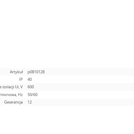
Artykuł
p0810128
IP
40
 izolacji Ui, V
600
amionowa, Hz
50/60
Gwarancja
12