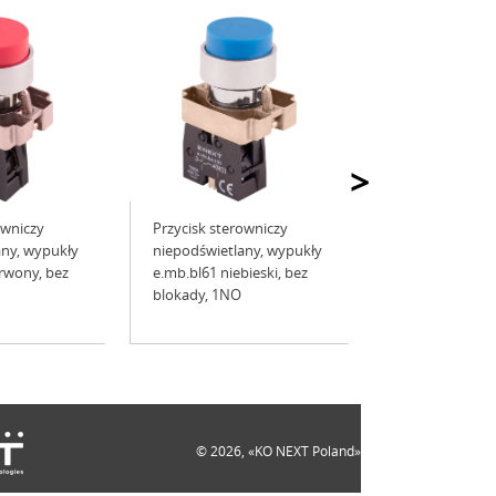
>
owniczy
Przycisk sterowniczy
any, wypukły
niepodświetlany, wypukły
rwony, bez
e.mb.bl61 niebieski, bez
blokady, 1NO
© 2026, «KO NEXT Poland»