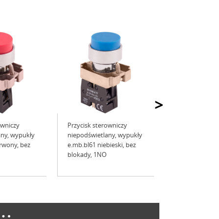
>
owniczy
Przycisk sterowniczy
any, wypukły
niepodświetlany, wypukły
rwony, bez
e.mb.bl61 niebieski, bez
blokady, 1NO