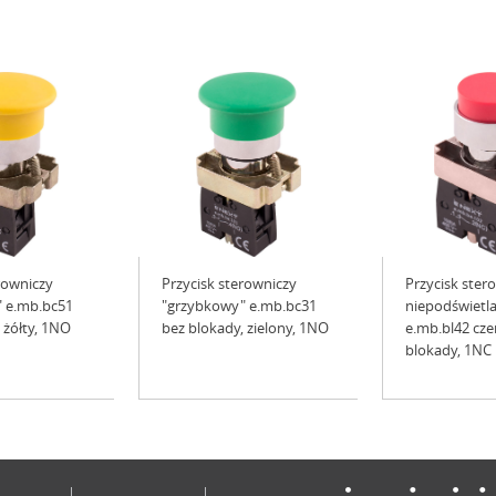
rowniczy
Przycisk sterowniczy
Przycisk ster
 e.mb.bc51
"grzybkowy" e.mb.bc31
niepodświetl
 żółty, 1NO
bez blokady, zielony, 1NO
e.mb.bl42 cze
blokady, 1NC