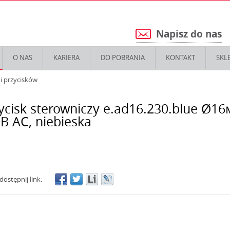
Napisz do nas
5
O NAS
KARIERA
DO POBRANIA
KONTAKT
SKL
i przycisków
ycisk sterowniczy e.ad16.230.blue Ø1
В АС, niebieska
dostępnij link: