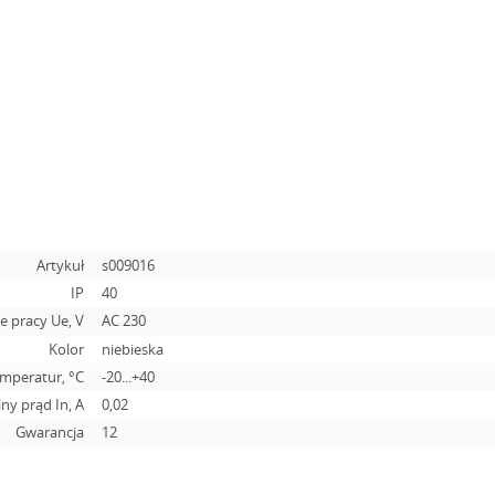
Artykuł
s009016
IP
40
 pracy Ue, V
AC 230
Kolor
niebieska
emperatur, °C
-20...+40
ny prąd In, А
0,02
Gwarancja
12