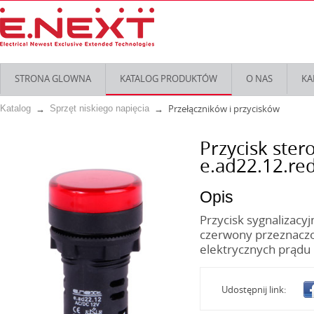
STRONA GLOWNA
KATALOG PRODUKTÓW
O NAS
KA
Przełączników i przycisków
Katalog
Sprzęt niskiego napięcia
Przycisk ster
e.ad22.12.r
Opis
Przycisk sygnalizac
czerwony przeznaczo
elektrycznych prądu
Udostępnij link: