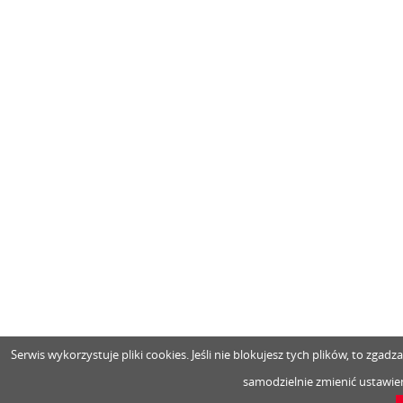
Serwis wykorzystuje pliki cookies. Jeśli nie blokujesz tych plików, to zga
samodzielnie zmienić ustawien