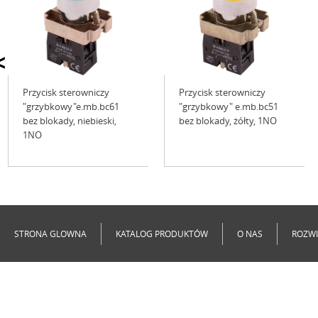
<
Przycisk sterowniczy
Przycisk sterowniczy
"grzybkowy"e.mb.bc61
"grzybkowy" e.mb.bc51
bez blokady, niebieski,
bez blokady, żółty, 1NO
1NO
Niedostępne
Niedostępne
STRONA GLOWNA
KATALOG PRODUKTÓW
O NAS
ROZWI