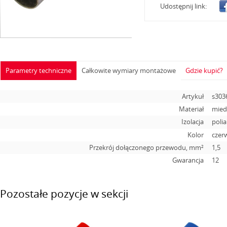
Udostępnij link:
Parametry techniczne
Całkowite wymiary montażowe
Gdzie kupić?
Artykuł
s303
Materiał
mied
Izolacja
poli
Kolor
czer
Przekrój dołączonego przewodu, mm²
1,5
Gwarancja
12
Pozostałe pozycje w sekcji