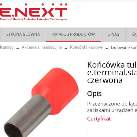
STRONA GLOWNA
KATALOG PRODUKTÓW
O NAS
KA
Izolowane ko
Katalog
Akcesoria instalacyjne
Końcówki kablowe
Końcówka tul
e.terminal.s
czerwona
Opis
Przeznaczone do łąc
zaciskami urządzeń e
Certyfikat