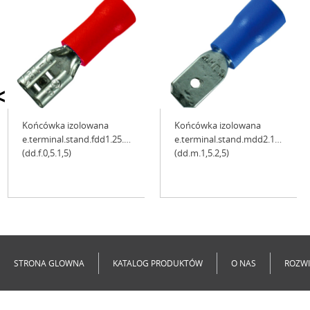
<
Końcówka izolowana
Końcówka izolowana
e.terminal.stand.fdd1.25.110.8
e.terminal.stand.mdd2.187.8
(dd.f.0,5.1,5)
(dd.m.1,5.2,5)
Niedostępne
Niedostępne
STRONA GLOWNA
KATALOG PRODUKTÓW
O NAS
ROZWI