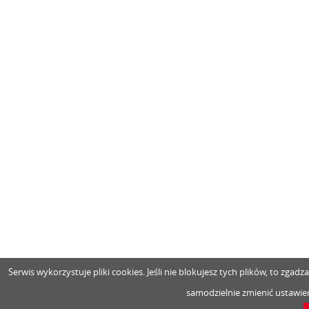
Serwis wykorzystuje pliki cookies. Jeśli nie blokujesz tych plików, to zga
samodzielnie zmienić ustawien