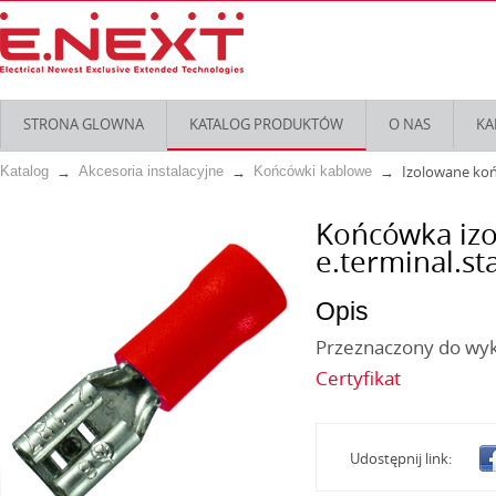
STRONA GLOWNA
KATALOG PRODUKTÓW
O NAS
KA
Izolowane ko
Katalog
Akcesoria instalacyjne
Końcówki kablowe
Końcówka iz
e.terminal.st
Opis
Przeznaczony do wy
Certyfikat
Udostępnij link: