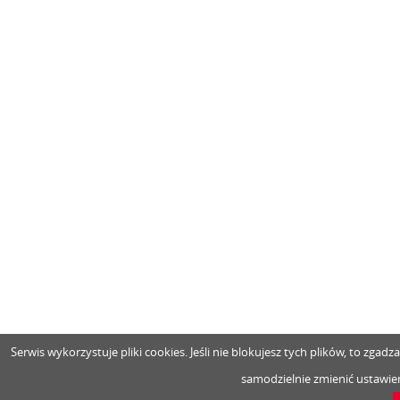
Serwis wykorzystuje pliki cookies. Jeśli nie blokujesz tych plików, to zga
samodzielnie zmienić ustawien