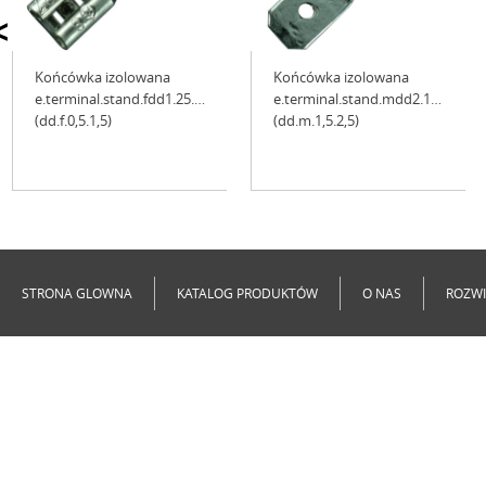
<
Końcówka izolowana
Końcówka izolowana
e.terminal.stand.fdd1.25.110.8
e.terminal.stand.mdd2.187.8
(dd.f.0,5.1,5)
(dd.m.1,5.2,5)
Niedostępne
Niedostępne
STRONA GLOWNA
KATALOG PRODUKTÓW
O NAS
ROZWI