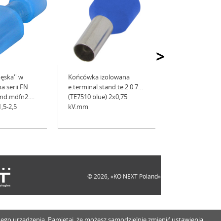
>
ęska'' w
Końcówka izolowana
a serii FN
e.terminal.stand.te.2.0.75.blue
and.mdfn2.250.blue
(TE7510 blue) 2x0,75
1,5-2,5
kV.mm
© 2026, «KO NEXT Poland»
innego urządzenia. Pamiętaj, że możesz samodzielnie zmienić ustawienia