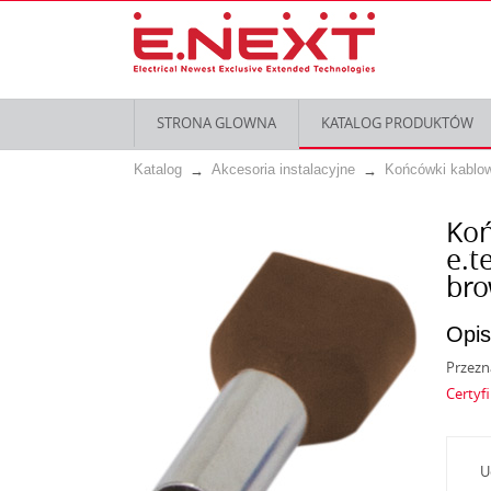
STRONA GLOWNA
KATALOG PRODUKTÓW
Katalog
Akcesoria instalacyjne
Końcówki kablo
Koń
e.t
bro
Opis
Przezn
Certyf
U