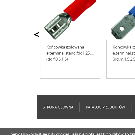
<
Końcówka izolowana
Końcówka i
e.terminal.stand.fdd1.25.110.8
e.terminal.
(dd.f.0,5.1,5)
(dd.m.1,5.2,5
STRONA GLOWNA
KATALOG PRODUKTÓW
Serwis wykorzystuje pliki cookies. Jeśli nie blokujesz tych plików, t