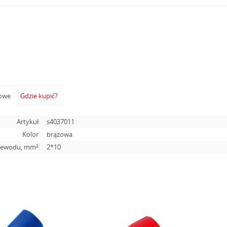
żowe
Gdzie kupić?
Artykuł
s4037011
Kolor
brązowa
rzewodu, mm²
2*10