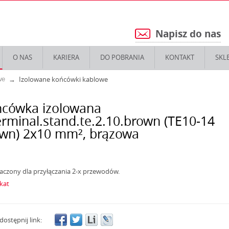
Napisz do nas
5
O NAS
KARIERA
DO POBRANIA
KONTAKT
SKL
Izolowane końcówki kablowe
we
cówka izolowana
erminal.stand.te.2.10.brown (TE10-14
wn) 2x10 mm², brązowa
aczony dla przyłączania 2-x przewodów.
ikat
dostępnij link: