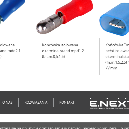
zolowana
Końcówka izolowana
Końcówka ''m
stand.mdd2.187.8
e.terminal.stand.mpd1.25.156.red
pełni izolowan
)
(blt.m.0,5.1,5)
e.terminal.st
(fn.m.1,5.2,5) 
kV.mm
O NAS
ROZWIĄZANIA
KONTAKT
o zgadzasz się na ich użycie oraz zapisanie w pamięci Twojego komputera lub 