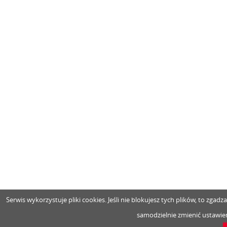
Serwis wykorzystuje pliki cookies. Jeśli nie blokujesz tych plików, to zga
samodzielnie zmienić ustawien