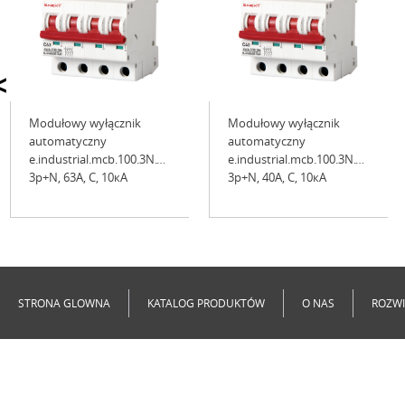
<
Modułowy wyłącznik
Modułowy wyłącznik
automatyczny
automatyczny
e.industrial.mcb.100.3N.C63,
e.industrial.mcb.100.3N.C40,
3р+N, 63А, C, 10кА
3р+N, 40А, C, 10кА
Niedostępne
Niedostępne
STRONA GLOWNA
KATALOG PRODUKTÓW
O NAS
ROZWI