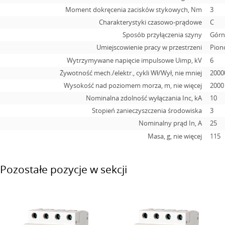
Moment dokręcenia zacisków stykowych, Nm
3
Charakterystyki czasowo-prądowe
C
Sposób przyłączenia szyny
Górn
Umiejscowienie pracy w przestrzeni
Pion
Wytrzymywane napięcie impulsowe Uimp, kV
6
Żywotność mech./elektr., cykli Wł/Wył, nie mniej
2000
Wysokość nad poziomem morza, m, nie więcej
2000
Nominalna zdolność wyłączania Inc, kA
10
Stopień zanieczyszczenia środowiska
3
Nominalny prąd In, А
25
Masa, g, nie więcej
115
Pozostałe pozycje w sekcji