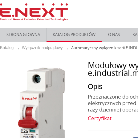
STRONA GLOWNA
KATALOG PRODUKTÓW
O NAS
KA
Automatyczny wyłącznik serii E.IND
Katalog
Wyłącznik nadprądowy
Modułowy wy
e.industrial.
Opis
Przeznaczone do ochr
elektrycznych przed 
razy dziennie) opera
Certyfikat