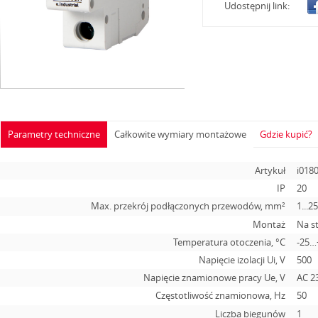
Udostępnij link:
Parametry techniczne
Całkowite wymiary montażowe
Gdzie kupić?
Artykuł
i018
IP
20
Max. przekrój podłączonych przewodów, mm²
1...2
Montaż
Na s
Temperatura otoczenia, °С
-25…
Napięcie izolacji Ui, V
500
Napięcie znamionowe pracy Ue, V
АС 2
Częstotliwość znamionowa, Hz
50
Liczba biegunów
1