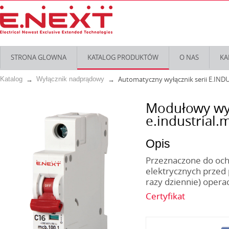
STRONA GLOWNA
KATALOG PRODUKTÓW
O NAS
KA
Automatyczny wyłącznik serii E.IND
Katalog
Wyłącznik nadprądowy
Modułowy wy
e.industrial.
Opis
Przeznaczone do ochr
elektrycznych przed 
razy dziennie) opera
Certyfikat