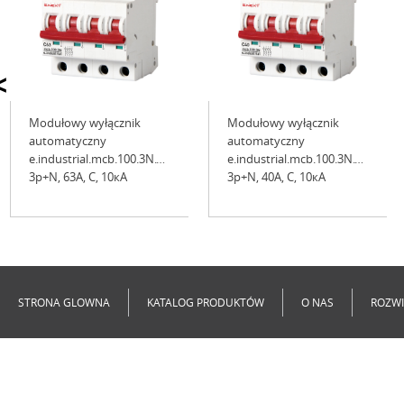
<
Modułowy wyłącznik
Modułowy wyłącznik
automatyczny
automatyczny
e.industrial.mcb.100.3N.C63,
e.industrial.mcb.100.3N.C40,
3р+N, 63А, C, 10кА
3р+N, 40А, C, 10кА
Niedostępne
Niedostępne
STRONA GLOWNA
KATALOG PRODUKTÓW
O NAS
ROZWI