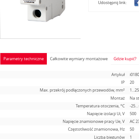
Udostępnij link:
Parametry techniczne
Całkowite wymiary montażowe
Gdzie kupić?
Artykuł
i018
IP
20
Max. przekrój podłączonych przewodów, mm²
1...2
Montaż
Na s
Temperatura otoczenia, °С
-25…
Napięcie izolacji Ui, V
500
Napięcie znamionowe pracy Ue, V
АС 2
Częstotliwość znamionowa, Hz
50
Liczba biegunów
1