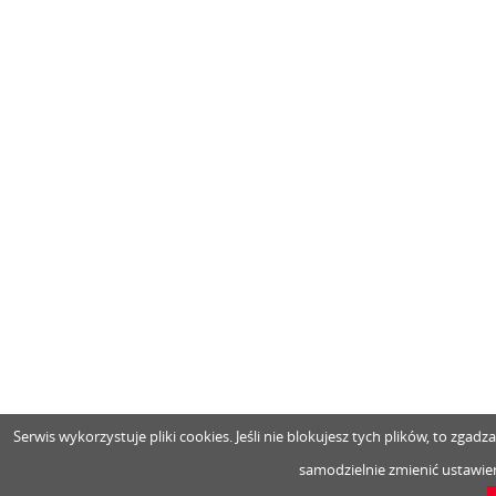
Serwis wykorzystuje pliki cookies. Jeśli nie blokujesz tych plików, to zga
samodzielnie zmienić ustawien