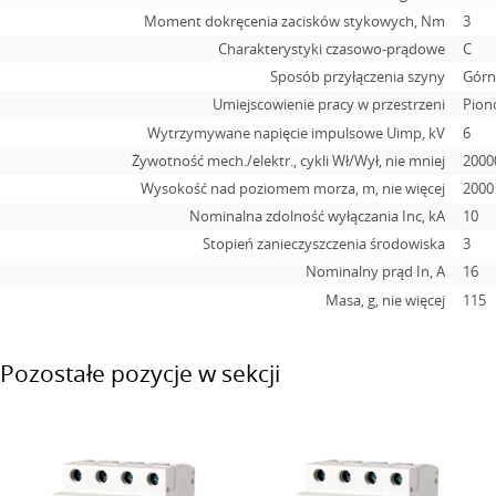
Moment dokręcenia zacisków stykowych, Nm
3
Charakterystyki czasowo-prądowe
C
Sposób przyłączenia szyny
Górn
Umiejscowienie pracy w przestrzeni
Pion
Wytrzymywane napięcie impulsowe Uimp, kV
6
Żywotność mech./elektr., cykli Wł/Wył, nie mniej
2000
Wysokość nad poziomem morza, m, nie więcej
2000
Nominalna zdolność wyłączania Inc, kA
10
Stopień zanieczyszczenia środowiska
3
Nominalny prąd In, А
16
Masa, g, nie więcej
115
Pozostałe pozycje w sekcji