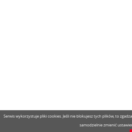
Serwis wykorzystuje pliki cookies. Jeśli nie blokujesz tych plików, to zga
samodzielnie zmienić ustawien