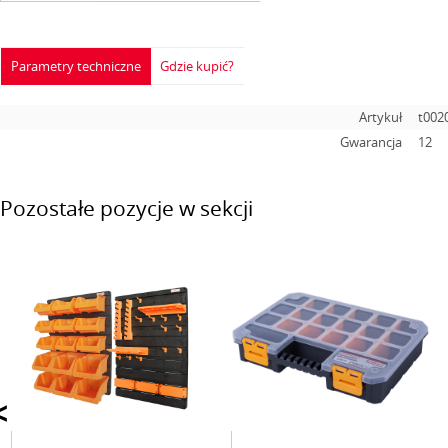
Parametry techniczne
Gdzie kupić?
Artykuł
t002
Gwarancja
12
Pozostałe pozycje w sekcji
<