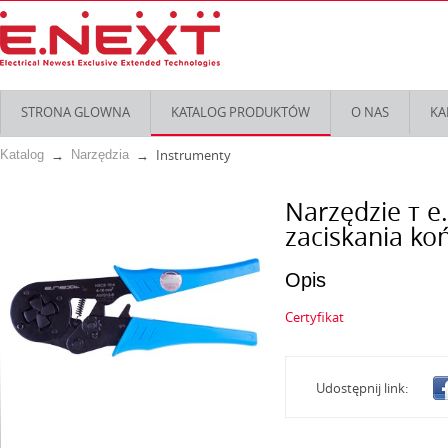
STRONA GLOWNA
KATALOG PRODUKTÓW
O NAS
KA
Instrumenty
Katalog
Narzędzia
Narzędzie т e.
zaciskania k
Opis
Certyfikat
Udostępnij link: