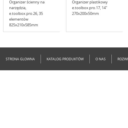
Organizer ścienny na
Organizer plastikowy
narzędzia,
e.toolbox.pro.17, 14"
e.toolbox.pro.26, 35
270x200x50mm
elementów
825x210x585mm
Niedostępne
Niedostępne
STRONA GLOWNA
KATALOG PRODUKTÓW
O NAS
ROZWI