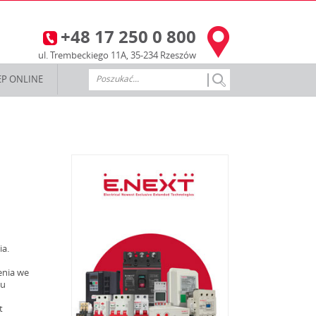
+48 17 250 0 800
3
ul. Trembeckiego 11A, 35-234 Rzeszów
EP ONLINE
ia.
enia we
du
t