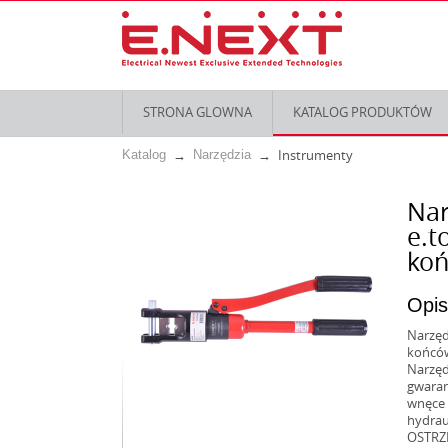
STRONA GLOWNA
KATALOG PRODUKTÓW
Instrumenty
Katalog
Narzędzia
Nar
e.t
koń
Opis
Narzęd
końców
Narzęd
gwaran
wnęce 
hydrau
OSTRZE