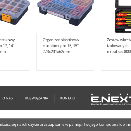
lastikowy
Organizer plastikowy
Zestaw wkrę
o.17, 14"
e.toolbox.pro.15, 15"
izolowanych
0mm
273x231x62mm
e.tool.set.800
O NAS
ROZWIĄZANIA
KONTAKT
o zgadzasz się na ich użycie oraz zapisanie w pamięci Twojego komputera lub 