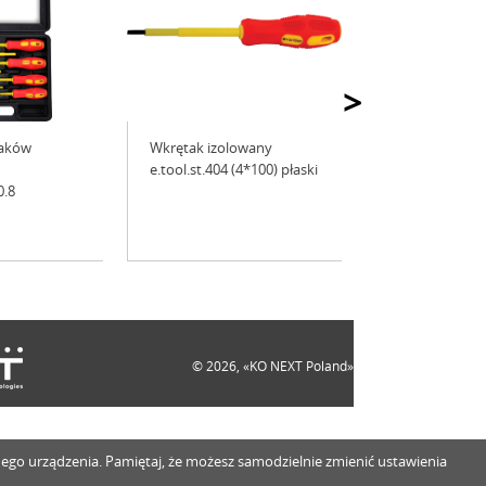
>
taków
Wkrętak izolowany
e.tool.st.404 (4*100) płaski
0.8
© 2026, «KO NEXT Poland»
innego urządzenia. Pamiętaj, że możesz samodzielnie zmienić ustawienia