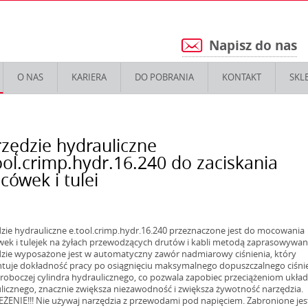
Napisz do nas
5
O NAS
KARIERA
DO POBRANIA
KONTAKT
SKL
zędzie hydrauliczne
ool.crimp.hydr.16.240 do zaciskania
cówek i tulei
zie hydrauliczne e.tool.crimp.hydr.16.240 przeznaczone jest do mocowania
ek i tulejek na żyłach przewodzących drutów i kabli metodą zaprasowywan
zie wyposażone jest w automatyczny zawór nadmiarowy ciśnienia, który
tuje dokładność pracy po osiągnięciu maksymalnego dopuszczalnego ciśni
roboczej cylindra hydraulicznego, co pozwala zapobiec przeciążeniom ukła
licznego, znacznie zwiększa niezawodność i zwiększa żywotność narzędzia.
ŻENIE!!! Nie używaj narzędzia z przewodami pod napięciem. Zabronione jes