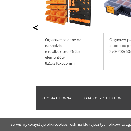
<
Organizer ścienny na
Organizer p
narzędzia,
e.toolbox.pr
e.toolbox.pro.26, 35
270x200x5
elementów
825x210x585mm
STRONA GLOWNA
KATALOG PRODUKTÓW
Serwis wykorzystuje pliki cookies. Jeśli nie blokujesz tych plików, t