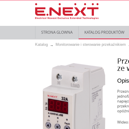
STRONA GLOWNA
KATALOG PRODUKTÓW
Katalog
Monitorowanie i sterowanie przekaźnikiem
Prz
ze 
Opis
Przezn
jednof
napięc
przekr
opóźni
Wideo