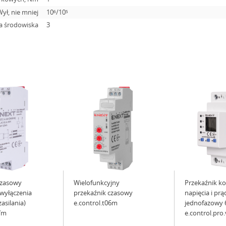
ył, nie mniej
10⁶/10⁵
ia środowiska
3
czasowy
Wielofunkcyjny
Przekaźnik ko
 wyłączenia
przekaźnik czasowy
napięcia i pr
asilania)
e.control.t06m
jednofazowy 
07m
e.control.pro