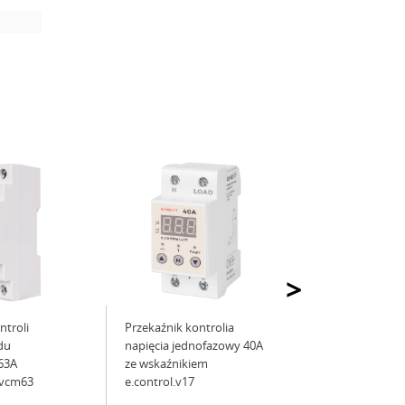
>
ntroli
Przekaźnik kontrolia
ądu
napięcia jednofazowy 40А
63A
ze wskaźnikiem
.vcm63
e.control.v17