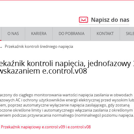
Napisz do nas
5
O NAS
KARIERA
DO POBRANIA
KONTAKT
SKL
Przekaźnik kontroli średniego napięcia
ekaźnik kontroli napięcia, jednofazowy
wskazaniem e.control.v08
aczony do ciągłego monitorowania wartości napięcia zasilania w obwodach
azowych AC i ochrony użytkowników energii elektrycznej przed wysokim lub
iem, poprzez automatyczne wyłączenie napięcia zasilającego, gdy zostaną
oczone określone limity i automatycznego włączania zasilania z określonym
eniem podczas przywracania normalnego (nominalnego) poziomu napięcia.
:
Przekaźnik napięciowy e.control.v09 i e.control.v08