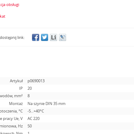
cja obsługi
ikat
dostępnij link:
Artykuł
p0690013
IP
20
zewodów, mm²
8
Montaż
Na szynie DIN 35 mm
otoczenia, °С
-5...+40°С
 pracy Ue, V
AC 220
amionowa, Hz
50
tykowych, Nm
1