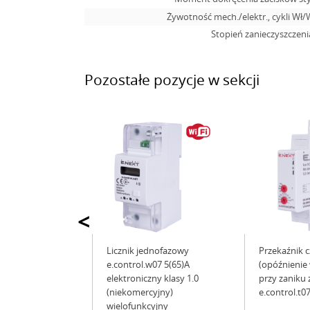
Żywotność mech./elektr., cykli Wł/W
Stopień zanieczyszczen
Pozostałe pozycje w sekcji
<
Licznik jednofazowy
Przekaźnik 
e.control.w07 5(65)A
(opóźnienie
elektroniczny klasy 1.0
przy zaniku z
(niekomercyjny)
e.control.t
wielofunkcyjny