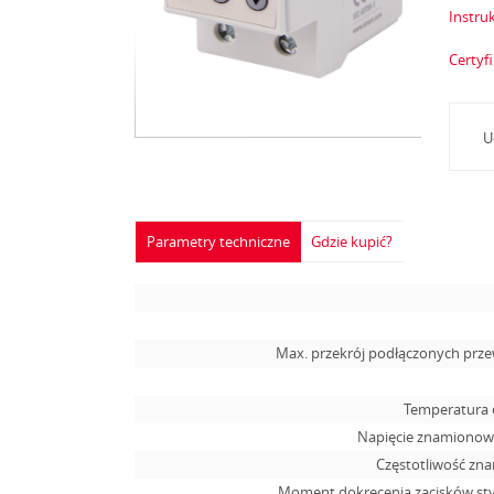
Instruk
Certyf
U
Parametry techniczne
Gdzie kupić?
Max. przekrój podłączonych pr
Temperatura 
Napięcie znamionowe
Częstotliwość zn
Moment dokręcenia zacisków s