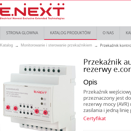
STRONA GLOWNA
KATALOG PRODUKTÓW
O NAS
KA
Przekaźnik kontro
Katalog
Monitorowanie i sterowanie przekaźnikiem
Przekaźnik a
rezerwy e.con
Opis
Przekaźnik wejściow
przeznaczony jest 
rezerwy mocy (AVR) 
zasilania i jedną lin
Certyfikat