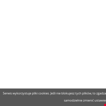
Serwis wykorzystuje pliki cookies. Jeśli nie blokujesz tych plików, to zga
samodzielnie zmienić ustawien