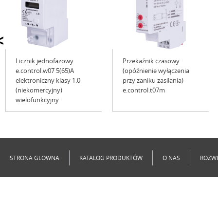
<
Licznik jednofazowy
Przekaźnik czasowy
e.control.w07 5(65)A
(opóźnienie wyłączenia
elektroniczny klasy 1.0
przy zaniku zasilania)
(niekomercyjny)
e.control.t07m
wielofunkcyjny
Niedostępne
Niedostępne
STRONA GLOWNA
KATALOG PRODUKTÓW
O NAS
ROZWI