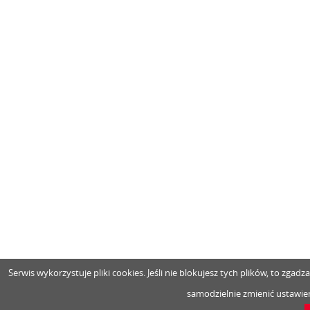
Serwis wykorzystuje pliki cookies. Jeśli nie blokujesz tych plików, to zga
samodzielnie zmienić ustawien