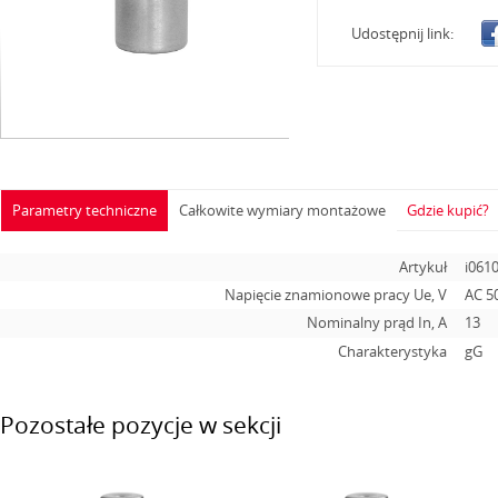
Udostępnij link:
Parametry techniczne
Całkowite wymiary montażowe
Gdzie kupić?
Artykuł
i061
Napięcie znamionowe pracy Ue, V
AC 5
Nominalny prąd In, А
13
Charakterystyka
gG
Pozostałe pozycje w sekcji