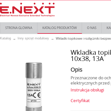
STRONA GLOWNA
KATALOG PRODUKTÓW
O NAS
KA
Wkładki topikowe i rozłączniki bezpi
Katalog
Inny sprzęt modułowy
Wkladka topi
10х38, 13А
Opis
Przeznaczone do ochr
elektrycznych przed
Instrukcja obsługi
Certyfikat