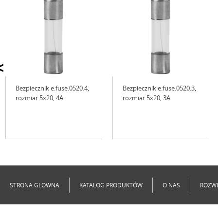
<
Bezpiecznik e.fuse.0520.4,
Bezpiecznik e.fuse.0520.3,
rozmiar 5х20, 4А
rozmiar 5х20, 3А
Niedostępne
Niedostępne
STRONA GLOWNA
KATALOG PRODUKTÓW
O NAS
ROZWI