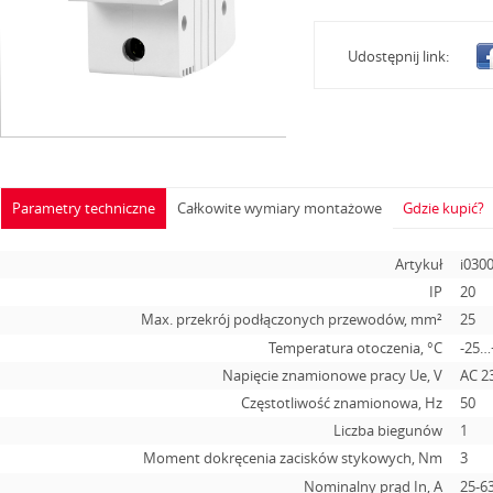
Udostępnij link:
Parametry techniczne
Całkowite wymiary montażowe
Gdzie kupić?
Artykuł
i030
IP
20
Max. przekrój podłączonych przewodów, mm²
25
Temperatura otoczenia, °С
-25…
Napięcie znamionowe pracy Ue, V
AC 2
Częstotliwość znamionowa, Hz
50
Liczba biegunów
1
Moment dokręcenia zacisków stykowych, Nm
3
Nominalny prąd In, А
25-6