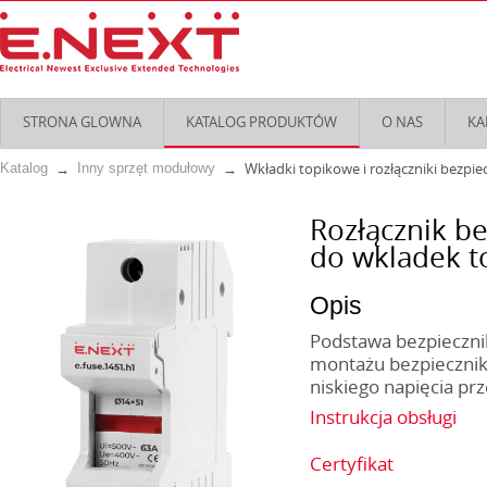
STRONA GLOWNA
KATALOG PRODUKTÓW
O NAS
KA
Wkładki topikowe i rozłączniki bezpi
Katalog
Inny sprzęt modułowy
Rozłącznik be
do wkladek t
Opis
Podstawa bezpiecznik
montażu bezpiecznika
niskiego napięcia pr
Instrukcja obsługi
Certyfikat