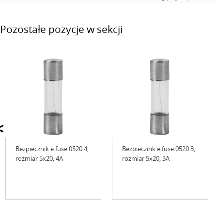
Pozostałe pozycje w sekcji
<
Bezpiecznik e.fuse.0520.4,
Bezpiecznik e.fuse.0520.3,
rozmiar 5х20, 4А
rozmiar 5х20, 3А
Niedostępne
Niedostępne