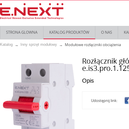
STRONA GLOWNA
KATALOG PRODUKTÓW
O NAS
KA
Modułowe rozłączniki obciążenia
Katalog
Inny sprzęt modułowy
Rozłącznik gł
e.is3.pro.1.12
Opis
Udostępnij link: