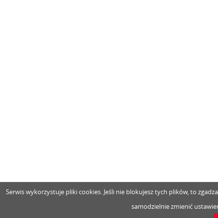
Serwis wykorzystuje pliki cookies. Jeśli nie blokujesz tych plików, to zga
samodzielnie zmienić ustawien