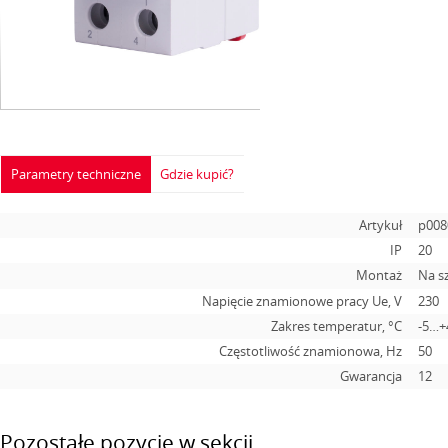
Parametry techniczne
Gdzie kupić?
Artykuł
p008
IP
20
Montaż
Na s
Napięcie znamionowe pracy Ue, V
230
Zakres temperatur, °C
-5…+
Częstotliwość znamionowa, Hz
50
Gwarancja
12
Pozostałe pozycje w sekcji