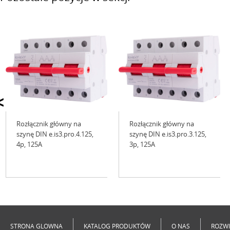
<
Rozłącznik główny na
Rozłącznik główny na
szynę DIN e.is3.pro.4.125,
szynę DIN e.is3.pro.3.125,
4р, 125А
3р, 125А
Niedostępne
Niedostępne
STRONA GLOWNA
KATALOG PRODUKTÓW
O NAS
ROZWI