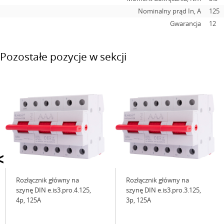
Nominalny prąd In, А
125
Gwarancja
12
Pozostałe pozycje w sekcji
<
Rozłącznik główny na
Rozłącznik główny na
szynę DIN e.is3.pro.4.125,
szynę DIN e.is3.pro.3.125,
4р, 125А
3р, 125А