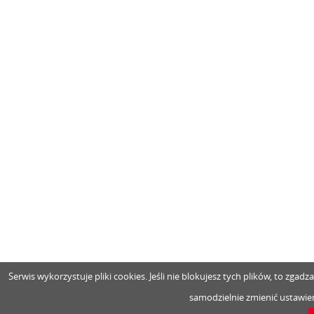
Serwis wykorzystuje pliki cookies. Jeśli nie blokujesz tych plików, to zga
samodzielnie zmienić ustawien