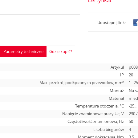
Certyfikat
Udostępnij link:
Parametry techniczne
Gdzie kupić?
Artykuł
p008
IP
20
Max. przekrój podłączonych przewodów, mm²
1...2
Montaż
Na s
Materiał
mied
Temperatura otoczenia, °С
-25…
Napięcie znamionowe pracy Ue, V
230 /
Częstotliwość znamionowa, Hz
50
Liczba biegunów
4
Moment dokręcania, Nm
3.5