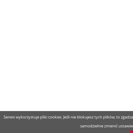
Serwis wykorzystuje pliki cookies. Jeśli nie blokujesz tych plików, to zga
samodzielnie zmienić ustawien