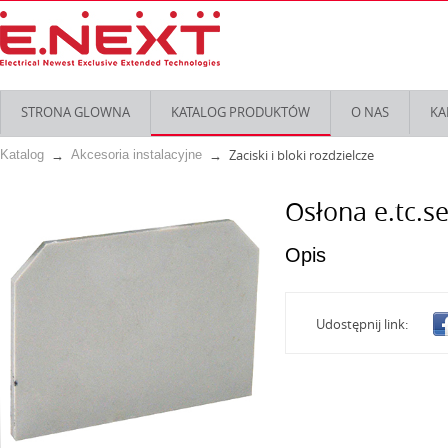
STRONA GLOWNA
KATALOG PRODUKTÓW
O NAS
KA
Zaciski i bloki rozdzielcze
Katalog
Akcesoria instalacyjne
Osłona e.tc.s
Opis
Udostępnij link: