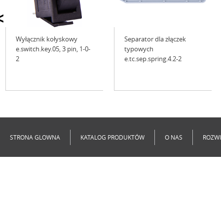
<
Wyłącznik kołyskowy
Separator dla złączek
e.switch.key.05, 3 pin, 1-0-
typowych
2
e.tc.sep.spring.4.2-2
Niedostępne
Niedostępne
STRONA GLOWNA
KATALOG PRODUKTÓW
O NAS
ROZWI