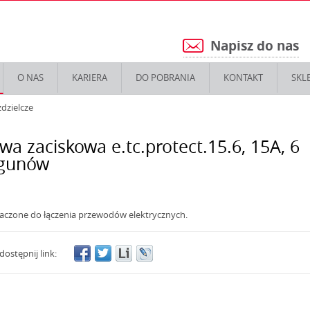
Napisz do nas
5
O NAS
KARIERA
DO POBRANIA
KONTAKT
SKL
zdzielcze
twa zaciskowa e.tc.protect.15.6, 15А, 6
egunów
aczone do łączenia przewodów elektrycznych.
dostępnij link: