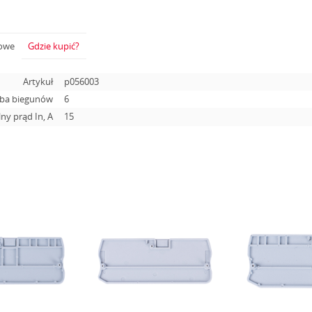
żowe
Gdzie kupić?
Artykuł
p056003
zba biegunów
6
ny prąd In, А
15