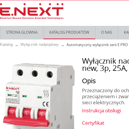
STRONA GLOWNA
KATALOG PRODUKTÓW
O NAS
KA
Automatyczny wyłącznik serii E.PRO
Katalog
Wyłącznik nadprądowy
Wyłącznik na
new, 3р, 25А,
Opis
Przeznaczony do ochr
przeciążeniem i zwar
sieci elektrycznych.
Instrukcja obsługi
Certyfikat