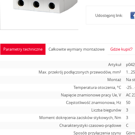
Udostępnij link:
Parametry techniczne
Całkowite wymiary montażowe
Gdzie kupić?
Artykuł
p042
Max. przekrój podłączonych przewodów, mm²
1...2
Montaż
Na s
Temperatura otoczenia, °С
-25…
Napięcie znamionowe pracy Ue, V
АС 2
Częstotliwość znamionowa, Hz
50
Liczba biegunów
3
Moment dokręcenia zacisków stykowych, Nm
3
Charakterystyki czasowo-prądowe
C
Sposób przyłączenia szyny
Górn