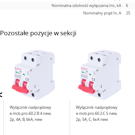
Nominalna zdolność wyłączania Inc, kA
6
Nominalny prąd In, А
25
Pozostałe pozycje w sekcji
<
Wyłącznik nadprądowy
Wyłącznik nadprądowy
e.mcb.pro.60.2.B 4 new,
e.mcb.pro.60.2.C 5 new,
2р, 4А, В, 6kА, new
2р, 5А, C, 6кА new