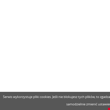
Serwis wykorzystuje pliki cookies. Jeśli nie blokujesz tych plików, to zga
samodzielnie zmienić ustawien