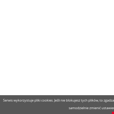
Serwis wykorzystuje pliki cookies. Jeśli nie blokujesz tych plików, to zga
samodzielnie zmienić ustawien