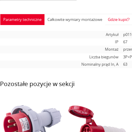
Parametry techniczne
Całkowite wymiary montażowe
Gdzie kupić?
Artykuł
p011
IP
67
Montaż
prze
Liczba biegunów
3P+
Nominalny prąd In, А
63
Pozostałe pozycje w sekcji