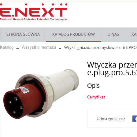
STRONA GLOWNA
KATALOG PRODUKTÓW
O NAS
KA
Wtyki i gniazda przemysłowe serii E.PRO
Katalog
Wszystko montażu
Wtyczka prze
e.plug.pro.5.6
Opis
Certyfikat
Udostępnij link: