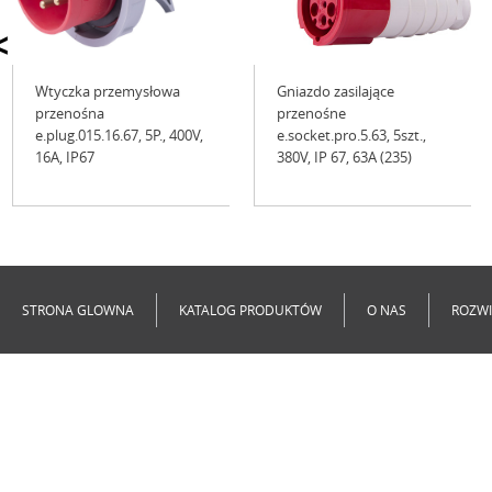
<
Wtyczka przemysłowa
Gniazdo zasilające
przenośna
przenośne
e.plug.015.16.67, 5P., 400V,
e.socket.pro.5.63, 5szt.,
16А, IP67
380V, IP 67, 63A (235)
Niedostępne
Niedostępne
STRONA GLOWNA
KATALOG PRODUKTÓW
O NAS
ROZWI