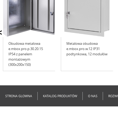
<
Obudowa metalowa
Metalowa obudowa
e.mbox.pro.p.30.20.15
e.mbox.pro.w.12 IP31
IP54 z panelem
podtynkowa, 12 modułów
montażowym
(300x200x150)
Niedostępne
Niedostępne
STRONA GLOWNA
KATALOG PRODUKTÓW
O NAS
ROZWI