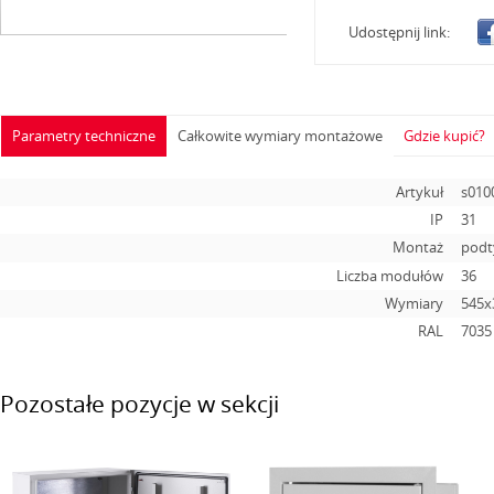
Udostępnij link:
Parametry techniczne
Całkowite wymiary montażowe
Gdzie kupić?
Artykuł
s010
IP
31
Montaż
pod
Liczba modułów
36
Wymiary
545х
RAL
7035
Pozostałe pozycje w sekcji