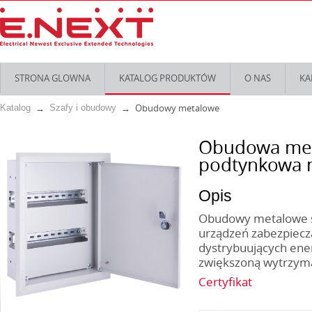
STRONA GLOWNA
KATALOG PRODUKTÓW
O NAS
KA
Obudowy metalowe
Katalog
Szafy i obudowy
Obudowa met
podtynkowa 
Opis
Obudowy metalowe se
urządzeń zabezpiecza
dystrybuujących ener
zwiększoną wytrzyma
Certyfikat