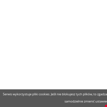
Serwis wykorzystuje pliki cookies. Jeśli nie blokujesz tych plików, to zga
samodzielnie zmienić ustawien