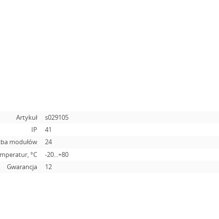
Artykuł
s029105
IP
41
zba modułów
24
emperatur, °C
-20...+80
Gwarancja
12