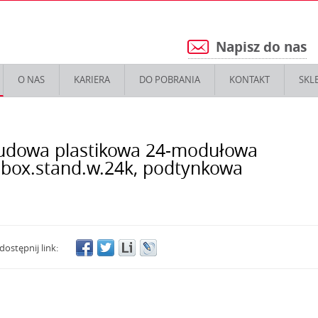
Napisz do nas
5
O NAS
KARIERA
DO POBRANIA
KONTAKT
SKL
dowa plastikowa 24-modułowa
lbox.stand.w.24k, podtynkowa
dostępnij link: