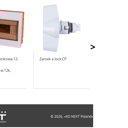
>
tikowa 12-
Zamek e.lock.CP
.w.12k,
© 2026, «KO NEXT Poland»