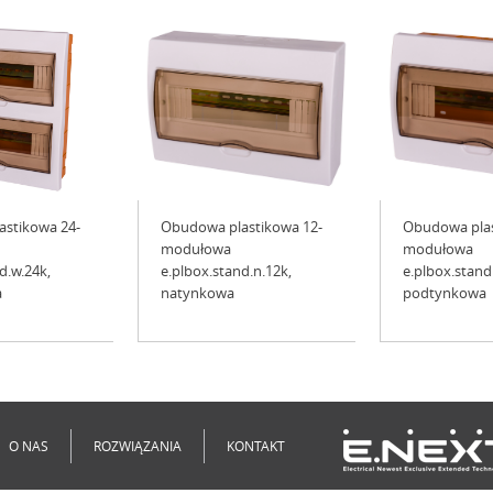
stikowa 24-
Obudowa plastikowa 12-
Obudowa plas
modułowa
modułowa
d.w.24k,
e.plbox.stand.n.12k,
e.plbox.stand
a
natynkowa
podtynkowa
O NAS
ROZWIĄZANIA
KONTAKT