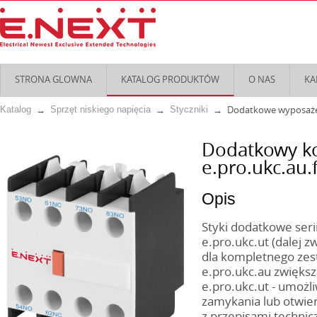
STRONA GLOWNA
KATALOG PRODUKTÓW
O NAS
KA
Dodatkowe wyposażen
Katalog
Sprzęt niskiego napięcia
Styczniki
Dodatkowy ko
e.pro.ukc.au
Opis
Styki dodatkowe serii
e.pro.ukc.ut (dalej 
dla kompletnego zest
e.pro.ukc.au zwięks
e.pro.ukc.ut - umożl
zamykania lub otwie
z przepisami techni