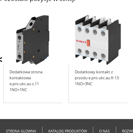
<
Dodatkowa strona
Dodatkowy kontakt z
kontaktowa
przodu e.pro.ukc.au.fr.13
e.pro.ukc.au.s.11
1NO+3NC
1NO+1NC
Niedostępne
Niedostępne
STRONA GLOWNA
KATALOG PRODUKTÓW
O NAS
ROZWI