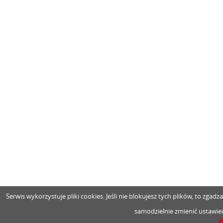
Serwis wykorzystuje pliki cookies. Jeśli nie blokujesz tych plików, to zga
samodzielnie zmienić ustawien