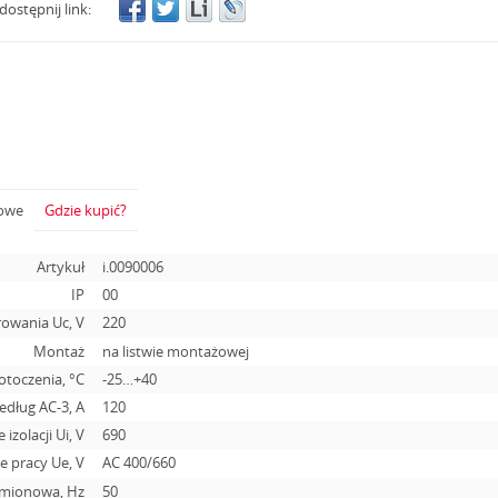
dostępnij link:
żowe
Gdzie kupić?
Artykuł
i.0090006
IP
00
rowania Uc, V
220
Montaż
na listwie montażowej
otoczenia, °С
-25…+40
dług AC-3, A
120
 izolacji Ui, V
690
 pracy Ue, V
АС 400/660
amionowa, Hz
50