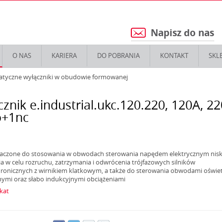
Napisz do nas
5
O NAS
KARIERA
DO POBRANIA
KONTAKT
SKL
atyczne wyłączniki w obudowie formowanej
cznik e.industrial.ukc.120.220, 120А, 22
o+1nc
aczone do stosowania w obwodach sterowania napędem elektrycznym nisk
ia w celu rozruchu, zatrzymania i odwrócenia trójfazowych silników
ronicznych z wirnikiem klatkowym, a także do sterowania obwodami oświet
ymi oraz słabo indukcyjnymi obciążeniami
ikat