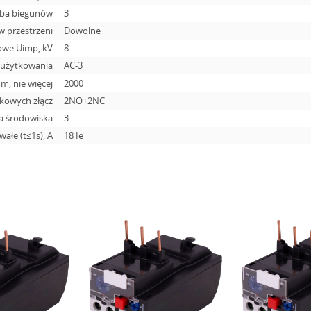
zba biegunów
3
w przestrzeni
Dowolne
owe Uimp, kV
8
 użytkowania
АС-3
, nie więcej
2000
tkowych złącz
2NO+2NC
ia środowiska
3
ałe (t≤1s), A
18 Ie