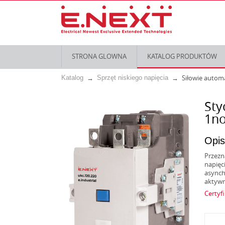
STRONA GLOWNA
KATALOG PRODUKTÓW
Siłowie autom
Katalog
Sprzęt niskiego napięcia
Sty
1n
Opis
Przezn
napięc
asynch
aktywn
Certyf