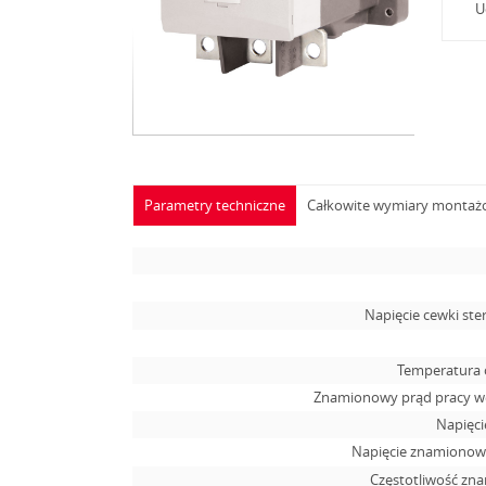
U
Parametry techniczne
Całkowite wymiary monta
Napięcie cewki ste
Temperatura 
Znamionowy prąd pracy we
Napięcie
Napięcie znamionowe
Częstotliwość zn