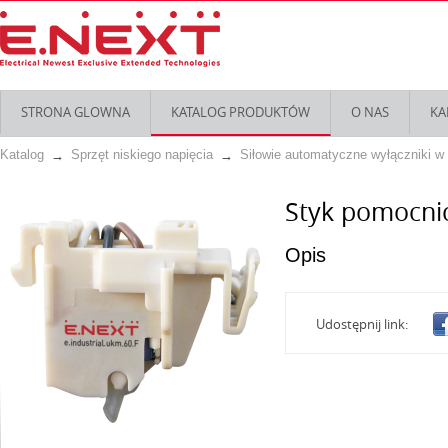
STRONA GLOWNA
KATALOG PRODUKTÓW
O NAS
KA
Katalog
Sprzęt niskiego napięcia
Siłowie automatyczne wyłączniki w
Styk pomocnic
Opis
Udostępnij link: