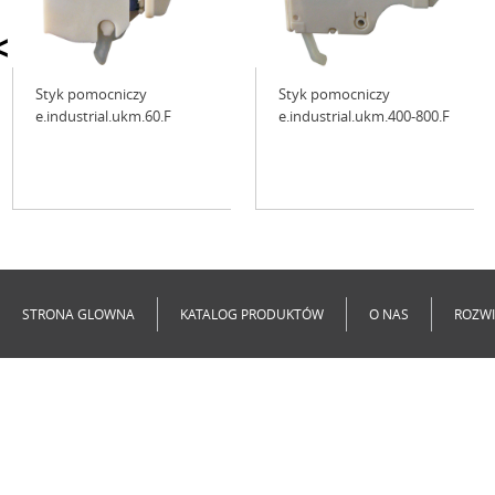
<
Styk pomocniczy
Styk pomocniczy
e.industrial.ukm.60.F
e.industrial.ukm.400-800.F
Niedostępne
Niedostępne
STRONA GLOWNA
KATALOG PRODUKTÓW
O NAS
ROZWI