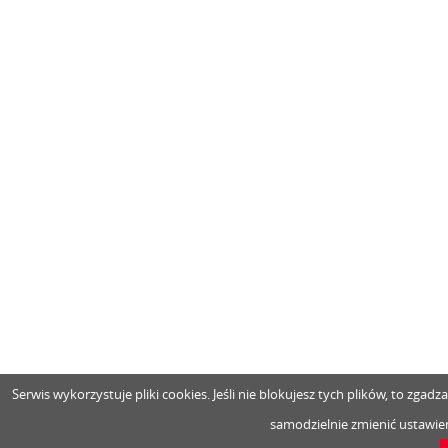
Serwis wykorzystuje pliki cookies. Jeśli nie blokujesz tych plików, to zga
samodzielnie zmienić ustawien