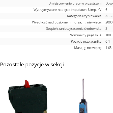
Umiejscowienie pracy w przestrzeni
Dow
Wytrzymywane napięcie impulsowe Uimp, kV
6
Kategoria użytkowania
AC-2
Wysokość nad poziomem morza, m, nie więcej
2000
Stopień zanieczyszczenia środowiska
3
Nominalny prąd In, А
100
Pozycje przełącznika
0-1
Masa, g, nie więcej
1.65
Pozostałe pozycje w sekcji