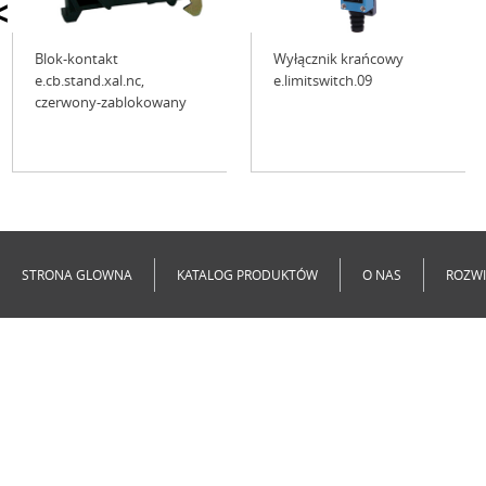
<
Blok-kontakt
Wyłącznik krańcowy
e.cb.stand.xal.nс,
e.limitswitch.09
czerwony-zablokowany
Niedostępne
Niedostępne
STRONA GLOWNA
KATALOG PRODUKTÓW
O NAS
ROZWI