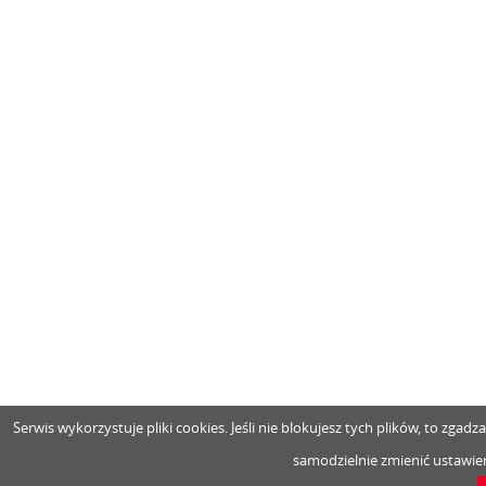
Serwis wykorzystuje pliki cookies. Jeśli nie blokujesz tych plików, to zga
samodzielnie zmienić ustawien