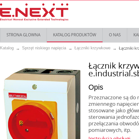
STRONA GLOWNA
KATALOG PRODUKTÓW
O NAS
KA
Łączniki k
Katalog
Sprzęt niskiego napięcia
Łączniki krzywkowe
Łącznik krz
e.industrial.s
Opis
Przeznaczone są do 
zmiennego napięciem
stosowane jako główn
sterowania jednofa
przełączania obwodów
pomiarowych, itp.
Instrukcja obsługi