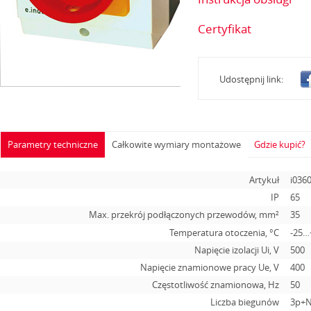
Certyfikat
Udostępnij link:
Parametry techniczne
Całkowite wymiary montażowe
Gdzie kupić?
Artykuł
i036
IP
65
Max. przekrój podłączonych przewodów, mm²
35
Temperatura otoczenia, °С
-25…
Napięcie izolacji Ui, V
500
Napięcie znamionowe pracy Ue, V
400
Częstotliwość znamionowa, Hz
50
Liczba biegunów
3p+