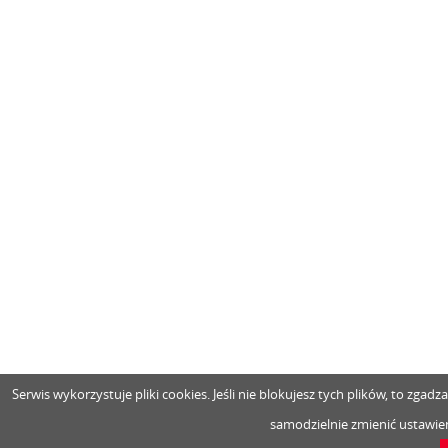
Serwis wykorzystuje pliki cookies. Jeśli nie blokujesz tych plików, to zga
samodzielnie zmienić ustawien