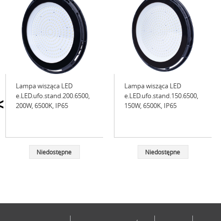
Lampa wisząca LED
Lampa wisząca LED
e.LED.ufo.stand.200.6500,
e.LED.ufo.stand.150.6500,
<
200W, 6500K, IP65
150W, 6500K, IP65
Niedostępne
Niedostępne