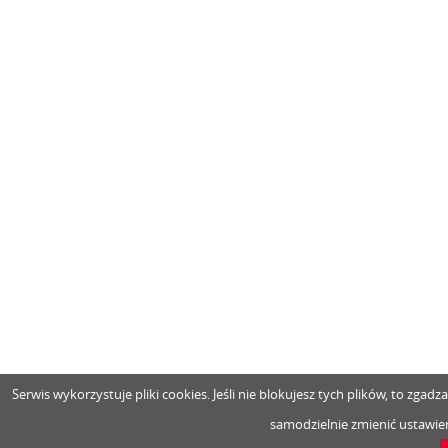
Serwis wykorzystuje pliki cookies. Jeśli nie blokujesz tych plików, to zga
samodzielnie zmienić ustawien