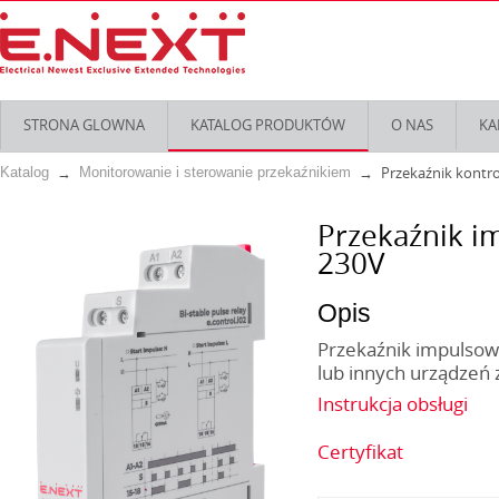
STRONA GLOWNA
KATALOG PRODUKTÓW
O NAS
KA
Przekaźnik kontrol
Katalog
Monitorowanie i sterowanie przekaźnikiem
Przekaźnik im
230V
Opis
Przekaźnik impulsowy
lub innych urządzeń
Instrukcja obsługi
Certyfikat