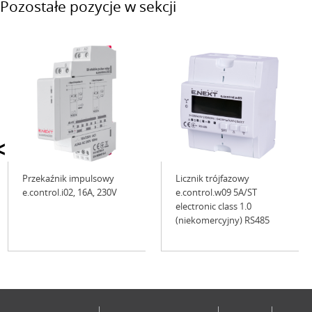
Pozostałe pozycje w sekcji
<
Przekaźnik impulsowy
Licznik trójfazowy
e.control.i02, 16A, 230V
e.control.w09 5A/ST
electronic class 1.0
(niekomercyjny) RS485
Niedostępne
Niedostępne