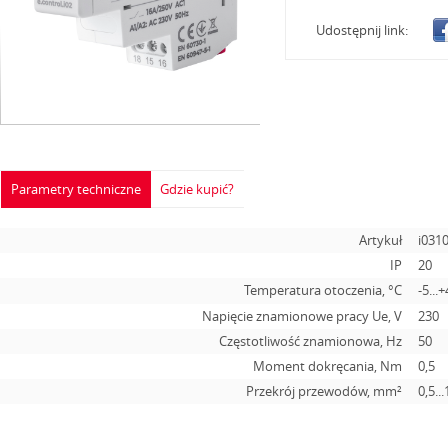
Udostępnij link:
Parametry techniczne
Gdzie kupić?
Artykuł
i031
IP
20
Temperatura otoczenia, °С
-5...
Napięcie znamionowe pracy Ue, V
230
Częstotliwość znamionowa, Hz
50
Moment dokręcania, Nm
0,5
Przekrój przewodów, mm²
0,5...