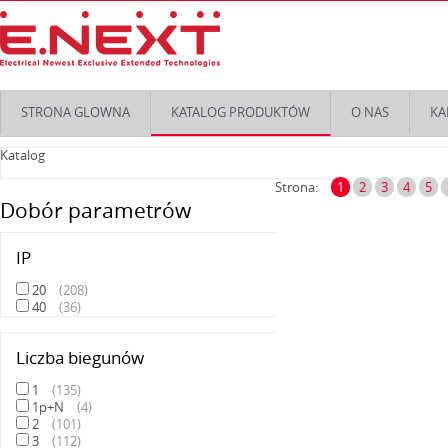
STRONA GLOWNA
KATALOG PRODUKTÓW
O NAS
KA
Katalog
Strona:
1
2
3
4
5
Dobór parametrów
IP
20
(
208
)
40
(
36
)
Liczba biegunów
1
(
135
)
1p+N
(
4
)
2
(
101
)
3
(
112
)