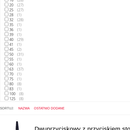
16
(
28
)
20
(
27
)
25
(
27
)
28
(
1
)
32
(
28
)
35
(
1
)
36
(
1
)
39
(
1
)
40
(
29
)
41
(
1
)
45
(
2
)
50
(
31
)
55
(
1
)
60
(
1
)
63
(
37
)
70
(
1
)
75
(
1
)
80
(
8
)
83
(
1
)
100
(
8
)
125
(
8
)
SORTUJ:
NAZWA
OSTATNIO DODANE
Dwuprzyciskowy z przyciskiem sto