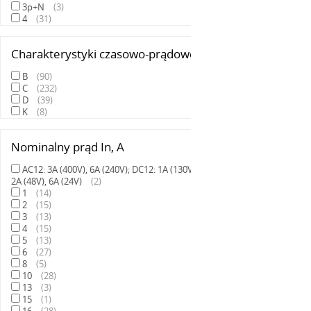
3p+N
(
3
)
4
(
31
)
Charakterystyki czasowo-prądowe
B
(
90
)
C
(
232
)
D
(
39
)
K
(
8
)
Nominalny prąd In, А
AC12: 3A (400V), 6A (240V); DC12: 1A (130V),
2A (48V), 6A (24V)
(
2
)
1
(
14
)
2
(
15
)
3
(
13
)
4
(
15
)
5
(
13
)
6
(
27
)
8
(
5
)
10
(
28
)
13
(
3
)
15
(
1
)