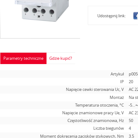
Udostępnij link:
Parametry techniczne
Gdzie kupić?
Artykuł
p005
IP
20
Napięcie cewki sterowania Uc, V
AC 2
Montaż
Na s
Temperatura otoczenia, °С
-5…+
Napięcie znamionowe pracy Ue, V
AC 2
Częstotliwość znamionowa, Hz
50
Liczba biegunów
4
Moment dokręcenia zacisków stykowych, Nm
3.5