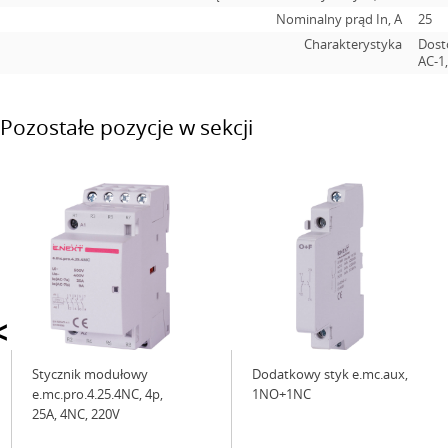
Nominalny prąd In, А
25
Charakterystyka
Dost
AC-1,
Pozostałe pozycje w sekcji
<
Stycznik modułowy
Dodatkowy styk e.mc.aux,
e.mc.pro.4.25.4NC, 4р,
1NO+1NC
25А, 4NC, 220V