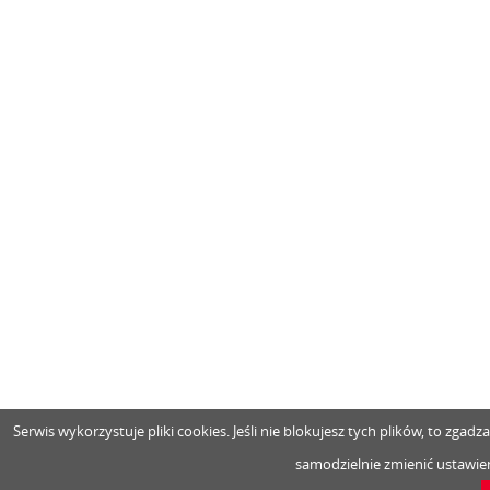
Serwis wykorzystuje pliki cookies. Jeśli nie blokujesz tych plików, to zga
samodzielnie zmienić ustawien