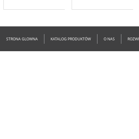
Niedostępne
Niedostępne
STRONA GLOWNA
KATALOG PRODUKTÓW
O NAS
ROZWI