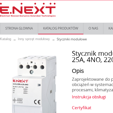
STRONA GLOWNA
KATALOG PRODUKTÓW
O NAS
KA
Styczniki modułowe
Katalog
Inny sprzęt modułowy
Stycznik mod
25А, 4NO, 22
Opis
Zaprojektowane do pr
obciążeń w systemac
procesami, klimatyzac
Instrukcja obsługi
Certyfikat