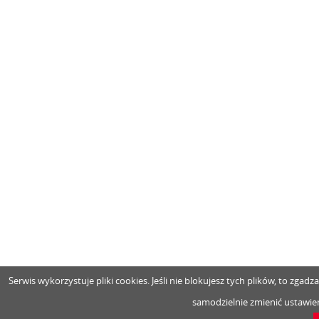
Serwis wykorzystuje pliki cookies. Jeśli nie blokujesz tych plików, to zga
samodzielnie zmienić ustawien