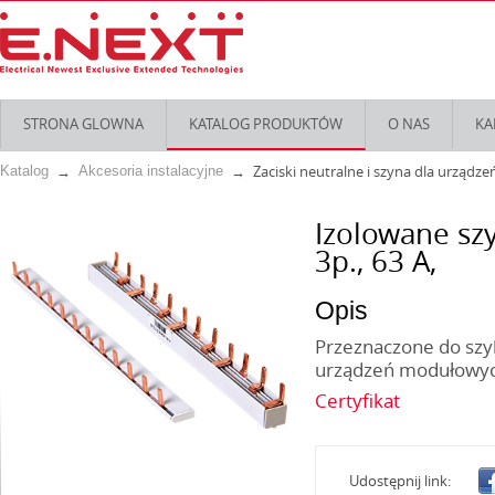
STRONA GLOWNA
KATALOG PRODUKTÓW
O NAS
KA
Zaciski neutralne i szyna dla urząd
Katalog
Akcesoria instalacyjne
Izolowane szy
3p., 63 А,
Opis
Przeznaczone do szyb
urządzeń modułowych
Certyfikat
Udostępnij link: